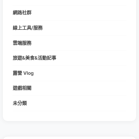
網路社群
線上工具/服務
雲端服務
旅遊&美食&活動記事
露營 Vlog
遊戲相關
未分類