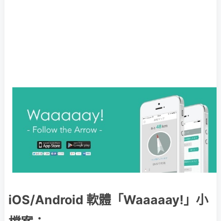
iOS/Android 軟體「Waaaaay!」小