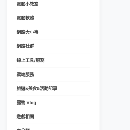
電腦小教室
電腦軟體
網路大小事
網路社群
線上工具/服務
雲端服務
旅遊&美食&活動記事
露營 Vlog
遊戲相關