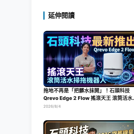
延伸閱讀
拖地不再是「把髒水抹開」！石頭科技
Qrevo Edge 2 Flow 搖滾天王 滾筒活
拖機器人開箱評測
2026/8/4