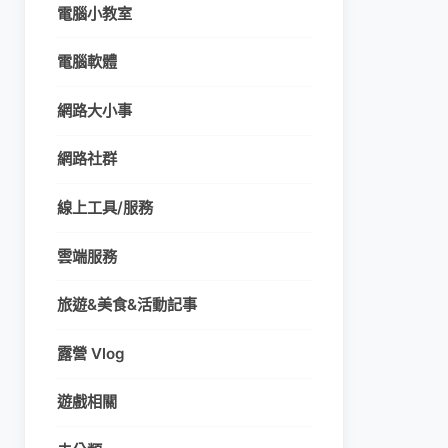
電腦小教室
電腦軟體
網路大小事
網路社群
線上工具/服務
雲端服務
旅遊&美食&活動記事
露營 Vlog
遊戲相關