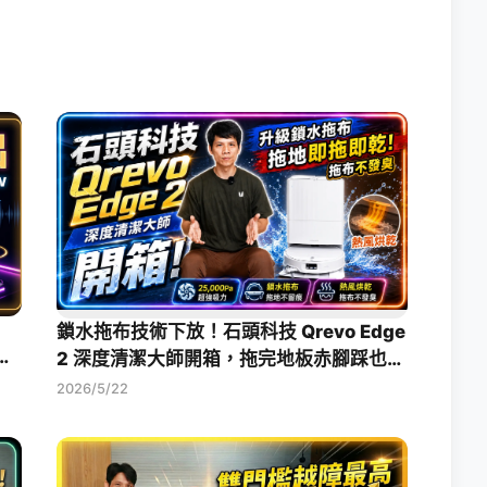
鎖水拖布技術下放！石頭科技 Qrevo Edge
水掃
2 深度清潔大師開箱，拖完地板赤腳踩也乾
爽
2026/5/22