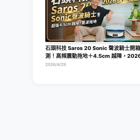
石頭科技 Saros 20 Sonic 聲波騎士開
測！高頻震動拖地＋4.5cm 越障，202
旗艦掃拖機皇一次看
2026/4/29