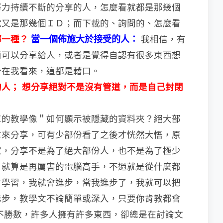
努力持續不斷的分享
的人，怎麼看就都是那幾個
就又是那幾個ＩＤ；而下載的、詢問的、怎麼看
哪一種？
當一個佈施大於接受的人：
我相信，有
西可以分享給人，或者是覺得自認有
很多東西想
分在我看來，這都是藉口。
的人；
想分享絕對不是沒有管道，而是自己封閉
單的教學像＂如何顯示被隱藏的資料夾？
絕大部
拿來分享，可有少部份看了之後才恍然大悟，原
家，分享不是為了絕大部份人，也不是為了極少
，就算是再厲害的電腦高手，不過就是
從
什麼都
肯學習，我就會進步，當我進步了，我
就
可以把
進步，教學文不論簡單或深入，只要你
肯
教都會
不勝數，許多人擁有許多東西，卻總是在討論文