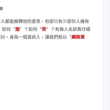
事
份人都能解釋他的意思，但卻只有少部份人擁有
 如何〝
施
〞？如何〝
受
〞？有幾人去認真仔細
探討，身為一個資訊人，讓我
們
就以〝
網路資