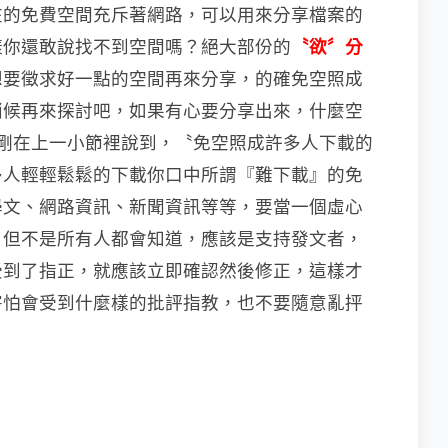
在的免費空間充斥著網路，可以用來分享檔案的
樣你還敢說找不到空間嗎？絕大部份的
〝欲〞分
想要徵求好一點的空間再來分享，的確免空照成
稍候再來探討吧，如果有心要分享出來，什麼空
剛在上一小節裡說到，〝免空照成許多人下載的
多人輕輕鬆鬆的下載你口中所謂『難下載』的免
學文、網路資訊、新聞資訊等等，要當一個虛心
，但不是所有人都會知道，應該是支持發文者，
受到了指正，就應該立即確認然後修正，這樣才
害怕會受到什麼樣的批評指教，也不要隨意亂抨