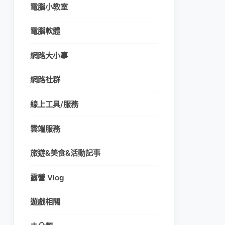
電腦小教室
電腦軟體
網路大小事
網路社群
線上工具/服務
雲端服務
旅遊&美食&活動記事
露營 Vlog
遊戲相關