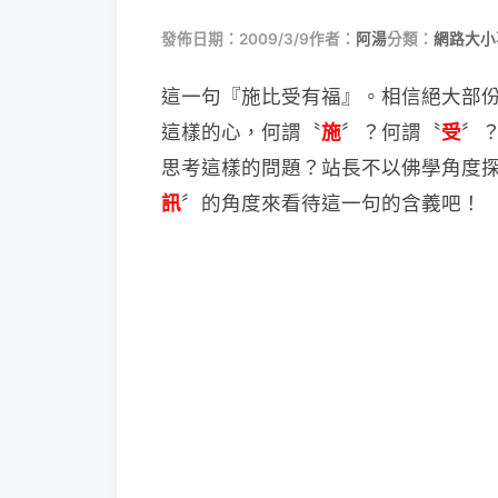
發佈日期：2009/3/9
作者：
阿湯
分類：
網路大小
這一句『施比受有福』。相信絕大部
這樣的心，何謂〝
施
〞？何謂〝
受
〞？
思考這樣的問題？站長不以佛學角度
訊
〞的角度來看待這一句的含義吧！