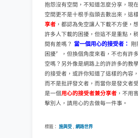
抱怨沒有空
間，不知道怎麼分享，現
空間更不是十根手指頭去數出來，這
享者
，都認為免空讓人下載不方便，
許多人下載的困擾，但這不是重點，
間有差嗎？
當一個用心的接受者：
剛
困擾〞，但換個角度來看，不也有
許
空嗎？另外像是網路上的許許多的教
的接受者，或許你知道了這樣的內容
而不是批評發文者，而當你是發文者
是一個
用心的接受者兼分享者
，
不
用
擊別人，請用心的去做每一件
事。
標籤：
施與受
,
網路世界