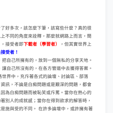
考了好多次，該怎麼下筆，該寫些什麼？
真的很
以上不同的角度來詮釋，那麼就網路上而言，簡
）
，接受者即
下載者（學習者）
，但其
實
世界上
是接受者！
，把自己所擁有的，放到一個無私的分享天地。
，讓自己所沒有的，在各方管道中去獲得答案。
路世界中，充斥著各式的論壇、討論區、部落
、資訊，不論是白痴問題或是艱深的問題，都會
人因為白痴問題而被恥笑或斥罵。當你在熱心的
助著別人的成就感；當你在得到欲求的解答時，
就是施與受的不同。
在許多論壇中，或許擁有著