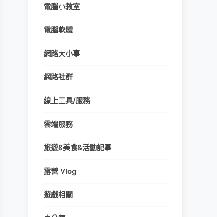
電腦小教室
電腦軟體
網路大小事
網路社群
線上工具/服務
雲端服務
旅遊&美食&活動記事
露營 Vlog
遊戲相關