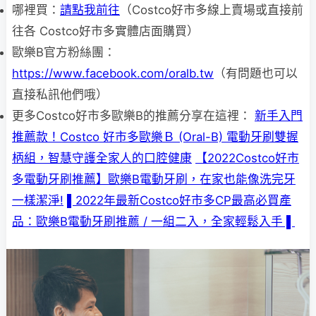
哪裡買：
請點我前往
（Costco好市多線上賣場或直接前
往各 Costco好市多實體店面購買）
歐樂B官方粉絲團：
https://www.facebook.com/oralb.tw
（有問題也可以
直接私訊他們哦）
更多Costco好市多歐樂B的推薦分享在這裡：
新手入門
推薦款！Costco 好市多歐樂Ｂ (Oral-B) 電動牙刷雙握
柄組，智慧守護全家人的口腔健康
【2022Costco好市
多電動牙刷推薦】歐樂B電動牙刷，在家也能像洗完牙
一樣潔淨!
▌2022年最新Costco好市多CP最高必買產
品：歐樂B電動牙刷推薦 / 一組二入，全家輕鬆入手 ▌