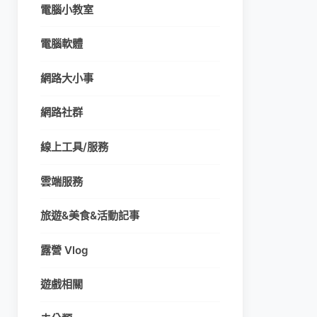
電腦小教室
電腦軟體
網路大小事
網路社群
線上工具/服務
雲端服務
旅遊&美食&活動記事
露營 Vlog
遊戲相關