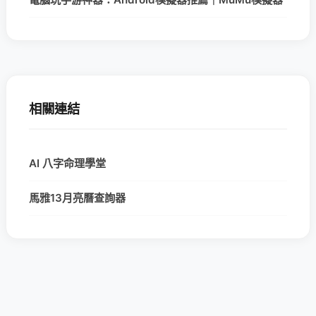
相關連結
AI 八字命理學堂
馬雅13月亮曆查詢器