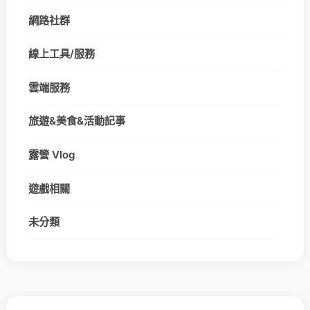
網路社群
線上工具/服務
雲端服務
旅遊&美食&活動記事
露營 Vlog
遊戲相關
未分類