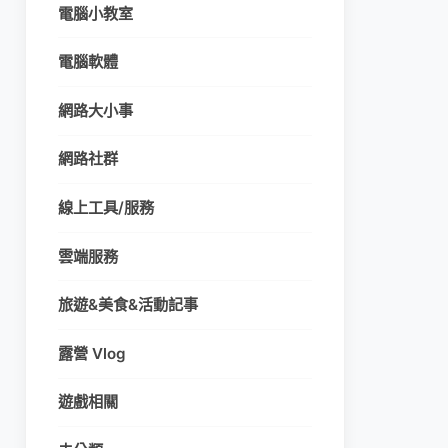
電腦小教室
電腦軟體
網路大小事
網路社群
線上工具/服務
雲端服務
旅遊&美食&活動記事
露營 Vlog
遊戲相關