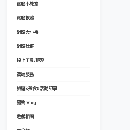
電腦小教室
電腦軟體
網路大小事
網路社群
線上工具/服務
雲端服務
旅遊&美食&活動記事
露營 Vlog
遊戲相關