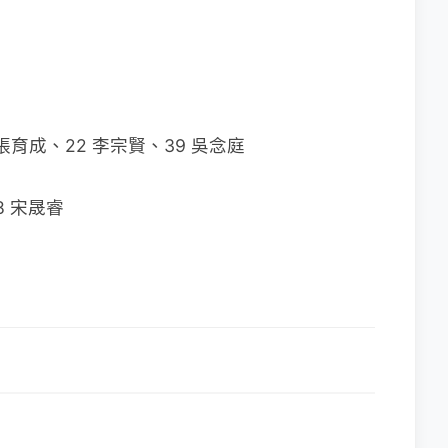
 張育成、22 李宗賢、39 吳念庭
8 宋晟睿