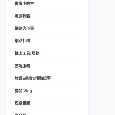
電腦小教室
電腦軟體
網路大小事
網路社群
線上工具/服務
雲端服務
旅遊&美食&活動記事
露營 Vlog
遊戲相關