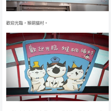
歡迎光臨，猴硐貓村。