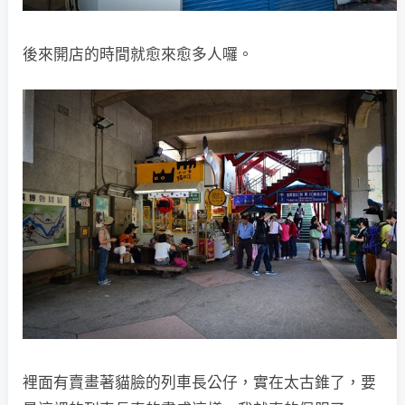
後來開店的時間就愈來愈多人囉。
裡面有賣畫著貓臉的列車長公仔，實在太古錐了，要