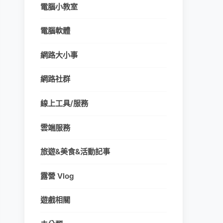
電腦小教室
電腦軟體
網路大小事
網路社群
線上工具/服務
雲端服務
旅遊&美食&活動記事
露營 Vlog
遊戲相關