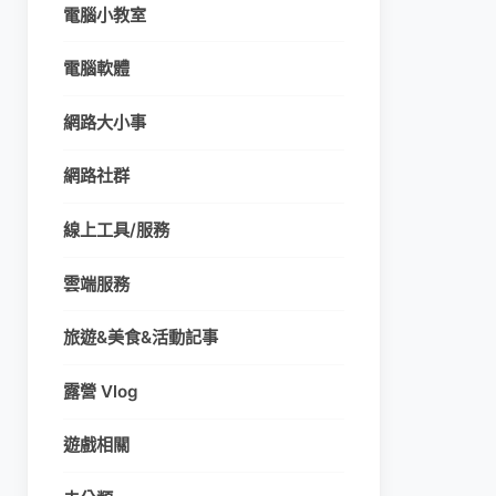
電腦小教室
電腦軟體
網路大小事
網路社群
線上工具/服務
雲端服務
旅遊&美食&活動記事
露營 Vlog
遊戲相關