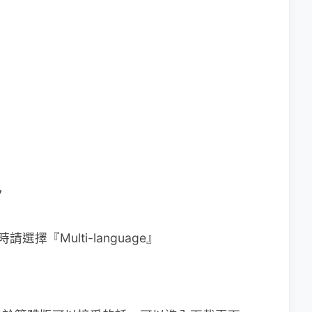
7
『Multi-language』