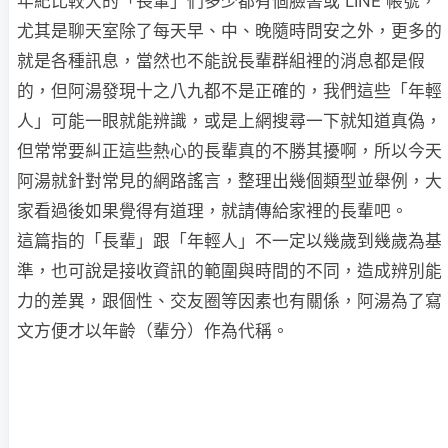
年紀比較大的「長輩」們多少都有個臉書或 LINE 帳號，
尤其是聊天室除了每天早、中、晚隨時問安之外，更多的
就是各種訊息，當然也不能說長輩群組裡的消息都是假
的，但阿湯發現十之八九都不是正確的，我們這些「年輕
人」可能一眼就能辨識，或是上網搜尋一下就知道真偽，
但常常要糾正這些熱心的長輩真的不勝其擾啊，所以今天
阿湯就針對常見的網路謠言，整理出幾個類型並舉例，大
家看過後如果覺得有道理，就請傳給家裡的長輩吧。
這篇指的「長輩」跟「年輕人」不一定以幾歲到幾歲為基
準，也可說是接收資訊的範圍與時間的不同，造成辨別能
力的差異，跟個性、交友圈等因素也有關係，阿湯為了寫
文方便才以年齡（輩分）作為代稱。