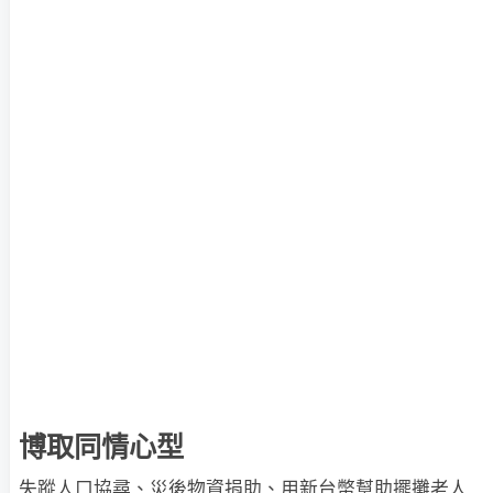
博取同情心型
失蹤人口協尋、災後物資捐助、用新台幣幫助擺攤老人