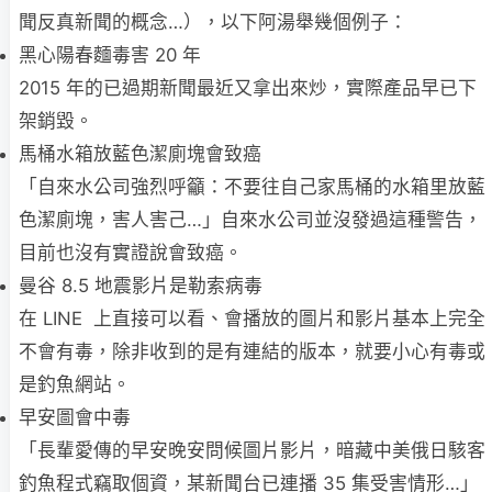
聞反真新聞的概念…），以下阿湯舉幾個例子：
黑心陽春麵毒害 20 年
2015 年的已過期新聞最近又拿出來炒，實際產品早已下
架銷毀。
馬桶水箱放藍色潔廁塊會致癌
「自來水公司強烈呼籲：不要往自己家馬桶的水箱里放藍
色潔廁塊，害人害己…」自來水公司並沒發過這種警告，
目前也沒有實證說會致癌。
曼谷 8.5 地震影片是勒索病毒
在 LINE 上直接可以看、會播放的圖片和影片基本上完全
不會有毒，除非收到的是有連結的版本，就要小心有毒或
是釣魚網站。
早安圖會中毒
「長輩愛傳的早安晚安問候圖片影片，暗藏中美俄日駭客
釣魚程式竊取個資，某新聞台已連播 35 集受害情形…」