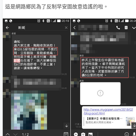
這是網路鄉民為了反制早安圖故意造謠的啦。