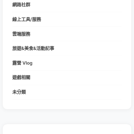
網路社群
線上工具/服務
雲端服務
旅遊&美食&活動記事
露營 Vlog
遊戲相關
未分類