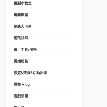
電腦小教室
電腦軟體
網路大小事
網路社群
線上工具/服務
雲端服務
旅遊&美食&活動記事
露營 Vlog
遊戲相關