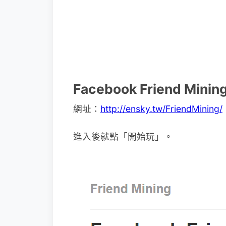
Facebook Friend Mini
網址：
http://ensky.tw/FriendMining/
進入後就點「開始玩」。