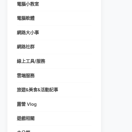
電腦小教室
電腦軟體
網路大小事
網路社群
線上工具/服務
雲端服務
旅遊&美食&活動記事
露營 Vlog
遊戲相關