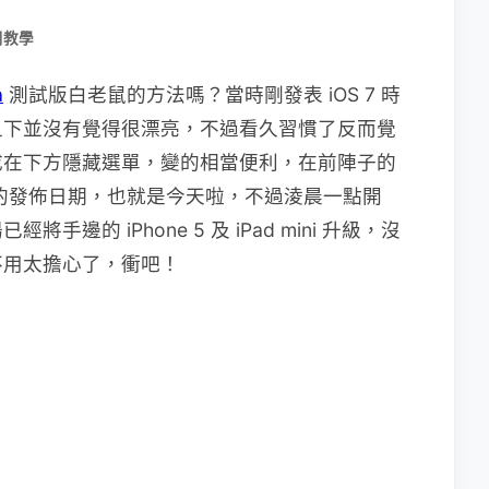
用教學
a
測試版白老鼠的方法嗎？當時剛發表 iOS 7 時
之下並沒有覺得很漂亮，不過看久習慣了反而覺
成在下方隱藏選單，變的相當便利，在前陣子的
 正式版的發佈日期，也就是今天啦，不過淩晨一點開
的 iPhone 5 及 iPad mini 升級，沒
不用太擔心了，衝吧！