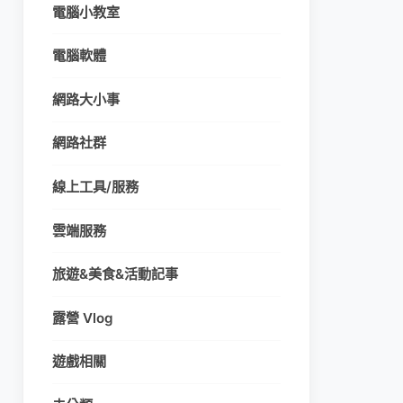
電腦小教室
電腦軟體
網路大小事
網路社群
線上工具/服務
雲端服務
旅遊&美食&活動記事
露營 Vlog
遊戲相關