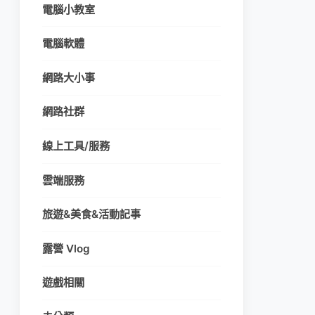
電腦小教室
電腦軟體
網路大小事
網路社群
線上工具/服務
雲端服務
旅遊&美食&活動記事
露營 Vlog
遊戲相關