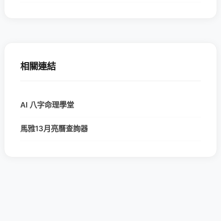
相關連結
AI 八字命理學堂
馬雅13月亮曆查詢器