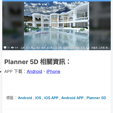
Planner 5D 相關資訊：
APP 下載：
Android
、
iPhone
標籤：
Android
,
iOS
,
iOS APP
,
Android APP
,
Planner 5D