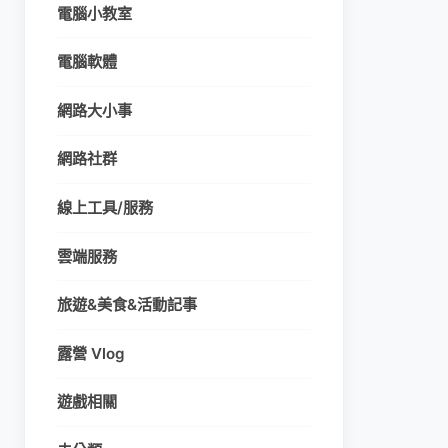
電腦小教室
電腦軟體
網路大小事
網路社群
線上工具/服務
雲端服務
旅遊&美食&活動記事
露營 Vlog
遊戲相關