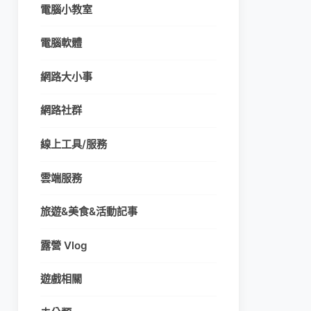
電腦小教室
電腦軟體
網路大小事
網路社群
線上工具/服務
雲端服務
旅遊&美食&活動記事
露營 Vlog
遊戲相關