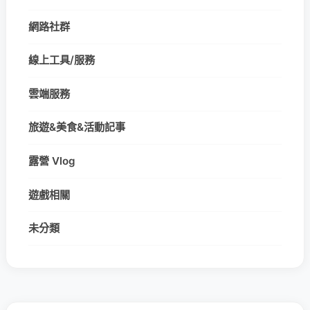
網路社群
線上工具/服務
雲端服務
旅遊&美食&活動記事
露營 Vlog
遊戲相關
未分類