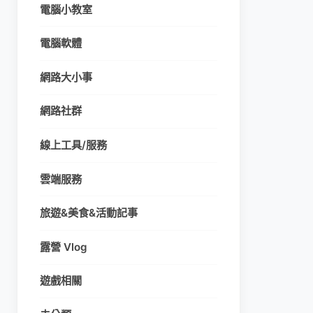
電腦小教室
電腦軟體
網路大小事
網路社群
線上工具/服務
雲端服務
旅遊&美食&活動記事
露營 Vlog
遊戲相關