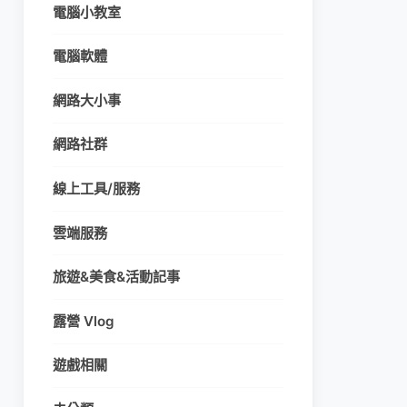
電腦小教室
電腦軟體
網路大小事
網路社群
線上工具/服務
雲端服務
旅遊&美食&活動記事
露營 Vlog
遊戲相關