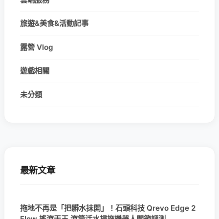
旅遊&美食&活動記事
露營 Vlog
遊戲相關
未分類
最新文章
拖地不再是「把髒水抹開」！石頭科技 Qrevo Edge 2
Flow 搖滾天王 滾筒活水掃拖機器人開箱評測