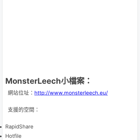
MonsterLeech小檔案：
網站位址：
http://www.monsterleech.eu/
支援的空間：
RapidShare
Hotfile