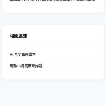
相關連結
AI 八字命理學堂
馬雅13月亮曆查詢器