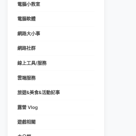
電腦小教室
電腦軟體
網路大小事
網路社群
線上工具/服務
雲端服務
旅遊&美食&活動記事
露營 Vlog
遊戲相關