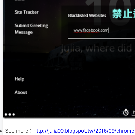
See more：
http://julia00.blogspot.tw/2016/09/chrome