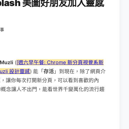
plash 美圖好朋友加入靈感
事
Muzli
(
[週六早午餐: Chrome 新分頁視覺系新
Muzli 設計靈感
) 能「
存活
」到現在，除了網頁介
資源，讓你每次打開新分頁，可以看到喜歡的內
的概念讓人不出門，能看世界千變萬化的流行趨