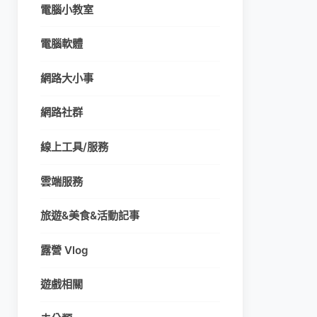
電腦小教室
電腦軟體
網路大小事
網路社群
線上工具/服務
雲端服務
旅遊&美食&活動記事
露營 Vlog
遊戲相關