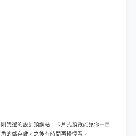
下方為剛我選的設計類網站，卡片式預覽能讓你一目
下角的儲存鍵，之後有時間再慢慢看。