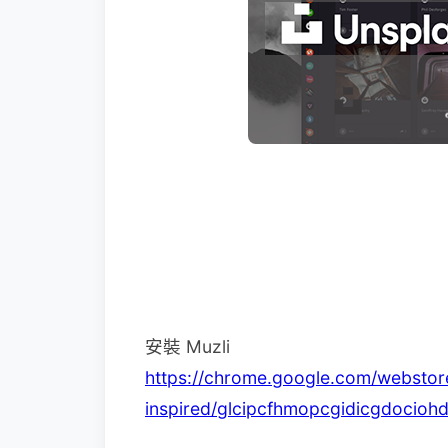
安裝 Muzli
https://chrome.google.com/webstore
inspired/glcipcfhmopcgidicgdocioh