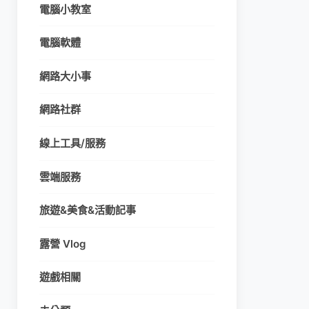
電腦小教室
電腦軟體
網路大小事
網路社群
線上工具/服務
雲端服務
旅遊&美食&活動記事
露營 Vlog
遊戲相關