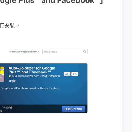
oogle Plus™ and Facebook™」
進行安裝。