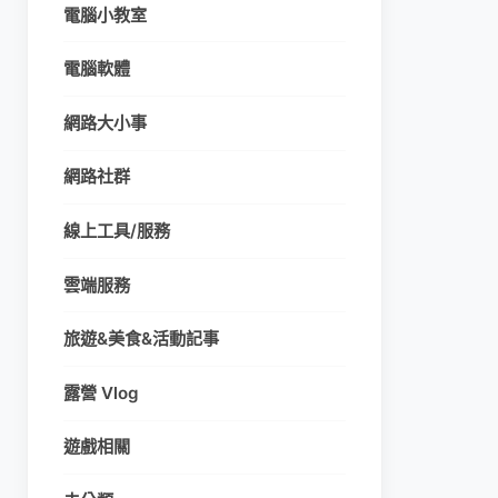
電腦小教室
電腦軟體
網路大小事
網路社群
線上工具/服務
雲端服務
旅遊&美食&活動記事
露營 Vlog
遊戲相關