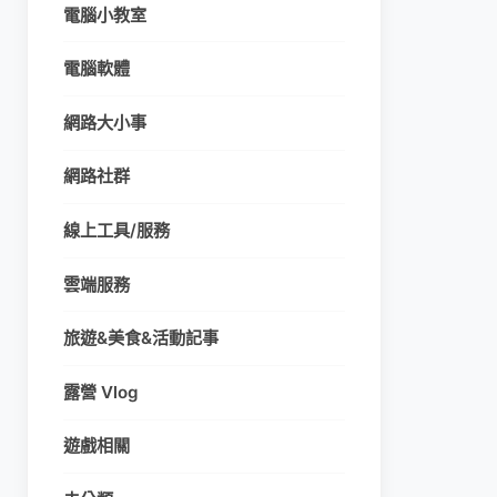
電腦小教室
電腦軟體
網路大小事
網路社群
線上工具/服務
雲端服務
旅遊&美食&活動記事
露營 Vlog
遊戲相關