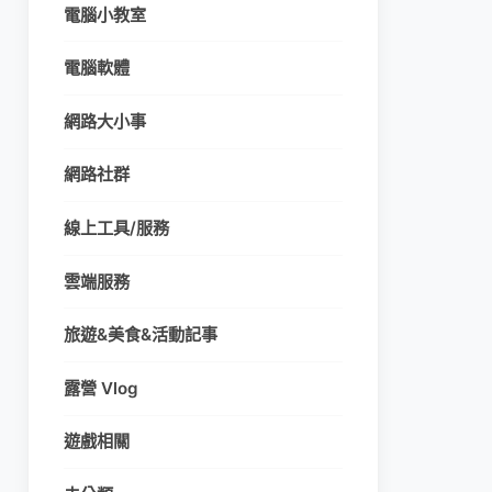
電腦小教室
電腦軟體
網路大小事
網路社群
線上工具/服務
雲端服務
旅遊&美食&活動記事
露營 Vlog
遊戲相關