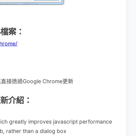
器小檔案：
chrome/
過Google Chrome更新
器更新介紹：
ich greatly improves javascript performance
b, rather than a dialog box