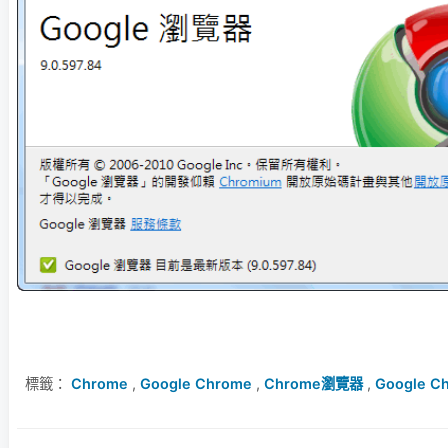
標籤：
Chrome
,
Google Chrome
,
Chrome瀏覽器
,
Google C