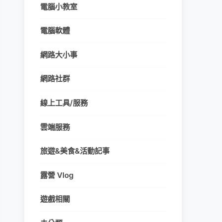
電腦小教室
電腦軟體
網路大小事
網路社群
線上工具/服務
雲端服務
旅遊&美食&活動記事
露營 Vlog
遊戲相關