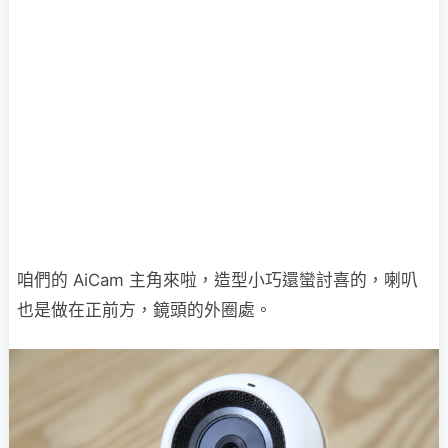
咱們的 AiCam 主角來啦，造型小巧還蠻討喜的，喇叭
也是做在正前方，鏡頭的外圈處。