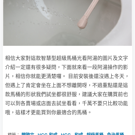
相信大家對這款智慧型超級馬桶光看阿湯的圖片及文字
介紹一定還有很多疑問，下面就來看一段阿湯操作的影
片，相信你就能更清楚囉。 目前安裝後還沒遇上冬天，
但遇上了肯定會坐在上面不想離開呀，不過重點還是這
款馬桶的形狀我們試坐都很舒服，建議大家在購買前也
可以到各賣場或店面去試坐看看，千萬不要只比較功能
哦，這樣才更能買到你最適合的馬桶。
標籤：
開箱文
,
HCG 和成
,
HCG
,
和成
,
超級馬桶
,
免治馬桶
,