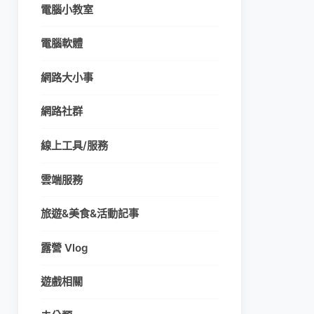
電腦小教室
電腦軟體
網路大小事
網路社群
線上工具/服務
雲端服務
旅遊&美食&活動記事
露營 Vlog
遊戲相關