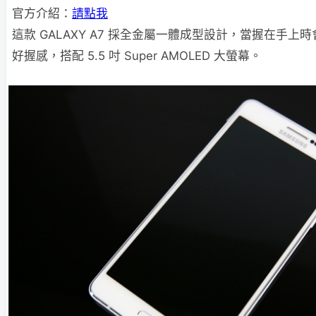
官方介紹：
請點我
這款 GALAXY A7 採全金屬一體成型設計，當握在手
好握感，搭配
5.5
吋
Super AMOLED
大螢幕。