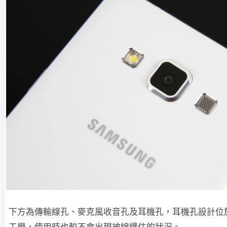
下方為傳輸線孔、麥克風收音孔及耳機孔，耳機孔設計位