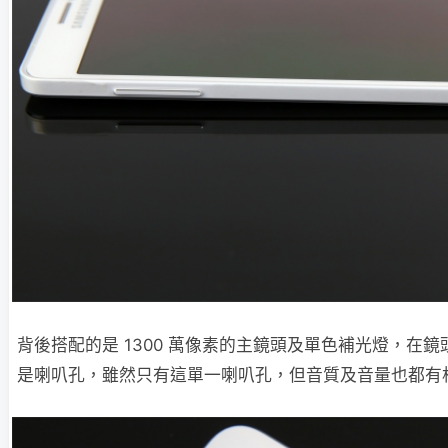
背後搭配的是 1300 萬像素的主鏡頭及單色補光燈，在
是喇叭孔，雖然只有這單一喇叭孔，但音質及音量也都有