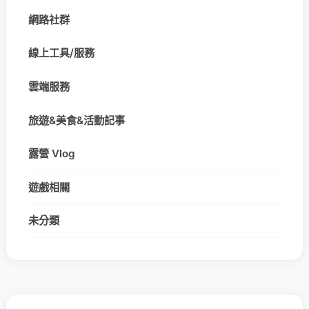
網路社群
線上工具/服務
雲端服務
旅遊&美食&活動記事
露營 Vlog
遊戲相關
未分類