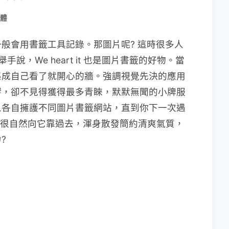
體
般會用書籤工具記錄。那圖片呢? 這時很多人
人舉手說，We heart it 也是圖片書籤的好物。當
集成自己看了就開心的牆。強調視覺先決的應用
響，卻不見得獲得最多青睞，默默無聞的小牌服
人各自擁護不同圖片書籤網站，直到你下一次遇
e ，很自然向它靠過去，渾身散發簡約清爽氣質，
?