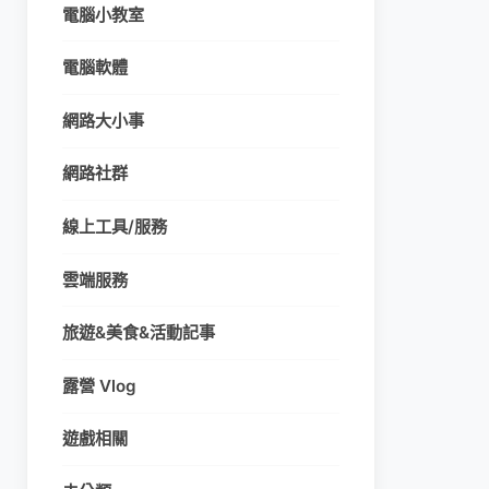
電腦小教室
電腦軟體
網路大小事
網路社群
線上工具/服務
雲端服務
旅遊&美食&活動記事
露營 Vlog
遊戲相關