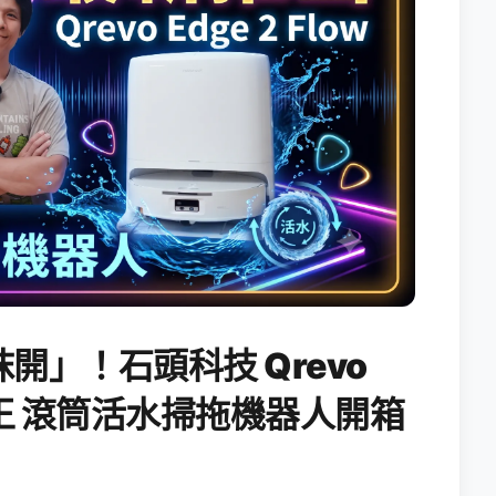
開」！石頭科技 Qrevo
搖滾天王 滾筒活水掃拖機器人開箱