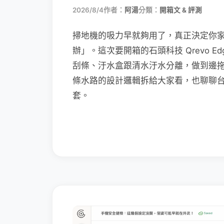
2026/8/4
作者：
阿湯
分類：
開箱文 & 評測
掃地機的吸力早就夠用了，真正決定你
辦」。這次要開箱的石頭科技 Qrevo Edg
刮條、汙水盒跟清水汙水分離，做到邊
條水路的設計邏輯拆給大家看，也聊聊
套。