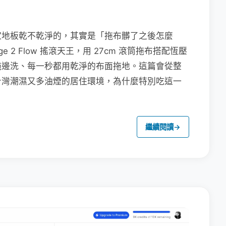
家地板乾不乾淨的，其實是「拖布髒了之後怎麼
e 2 Flow 搖滾天王，用 27cm 滾筒拖布搭配恆壓
拖邊洗、每一秒都用乾淨的布面拖地。這篇會從整
台灣潮濕又多油煙的居住環境，為什麼特別吃這一
繼續閱讀
→