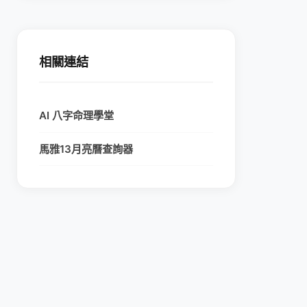
相關連結
AI 八字命理學堂
馬雅13月亮曆查詢器