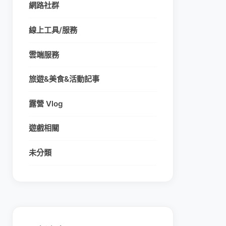
網路社群
線上工具/服務
雲端服務
旅遊&美食&活動記事
露營 Vlog
遊戲相關
未分類