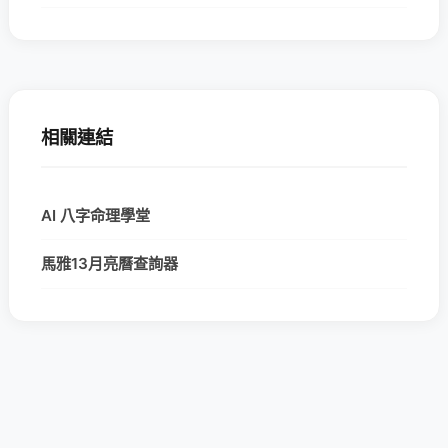
相關連結
AI 八字命理學堂
馬雅13月亮曆查詢器