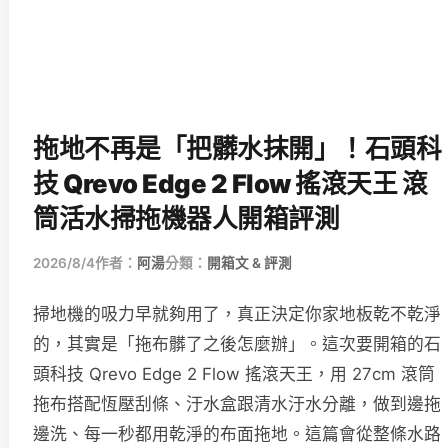
拖地不再是「把髒水抹開」！石頭科
技 Qrevo Edge 2 Flow 搖滾天王 滾
筒活水掃拖機器人開箱評測
2026/8/4
作者：
阿湯
分類：
開箱文 & 評測
掃地機的吸力早就夠用了，真正決定你家地板乾不乾淨
的，其實是「拖布髒了之後怎麼辦」。這次要開箱的石
頭科技 Qrevo Edge 2 Flow 搖滾天王，用 27cm 滾筒
拖布搭配恆壓刮條、汙水盒跟清水汙水分離，做到邊拖
邊洗、每一秒都用乾淨的布面拖地。這篇會從整條水路