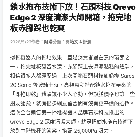
鎖水拖布技術下放！石頭科技 Qrevo
Edge 2 深度清潔大師開箱，拖完地
板赤腳踩也乾爽
2026/5/22
作者：
阿湯
分類：
開箱文 & 評測
掃拖機器人的拖地效果一直是消費者最在意的環節之
一，拖完地板殘留水漬、赤腳踩上去濕濕黏黏的體驗，
相信很多人都經歷過。上次開箱石頭科技旗艦機 Saros
20 Sonic 聲波騎士時，高頻震動搭配鎖水拖布帶來的
「即拖即乾」體驗讓不少人心動，但旗艦價格也讓一些
朋友猶豫，就有很多網友留言問有沒有更平價的選擇。
這次全台銷售第一掃地機器人品牌石頭科技推出的
Qrevo Edge 2 深度清潔大師，就是把鎖水拖布技術下
放到中階機種的答案，搭配 25,000Pa 吸力、