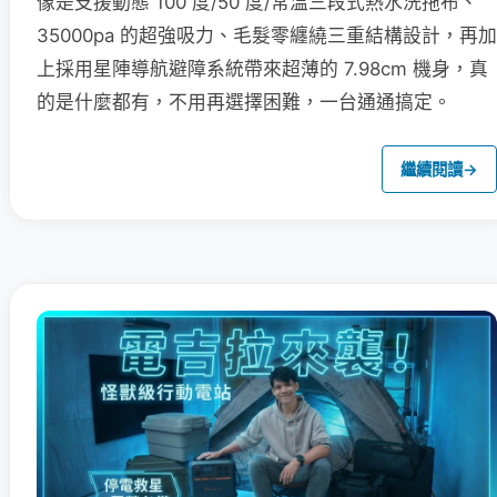
像是支援動態 100 度/50 度/常溫三段式熱水洗拖布、
35000pa 的超強吸力、毛髮零纏繞三重結構設計，再加
上採用星陣導航避障系統帶來超薄的 7.98cm 機身，真
的是什麼都有，不用再選擇困難，一台通通搞定。
繼續閱讀
→